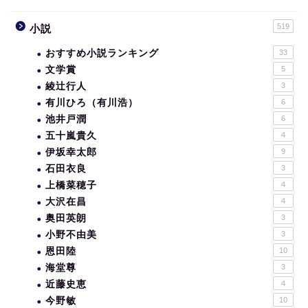
519
小説
おすすめ小説ランキング
33
文学賞
5
綾辻行人
3
有川ひろ（有川浩）
6
池井戸潤
6
五十嵐貴久
4
伊坂幸太郎
9
石田衣良
3
上橋菜穂子
4
大沢在昌
4
奥田英朗
3
小野不由美
3
恩田陸
10
海堂尊
3
近藤史恵
4
今野敏
10