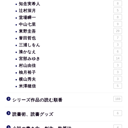
知念実希人
8
辻村深月
5
堂場瞬一
8
中山七里
9
東野圭吾
29
誉田哲也
7
三浦しをん
3
湊かなえ
6
宮部みゆき
14
村山由佳
3
柚月裕子
3
横山秀夫
3
米澤穂信
5
169
シリーズ作品の読む順番
6
読書術、読書グッズ
4