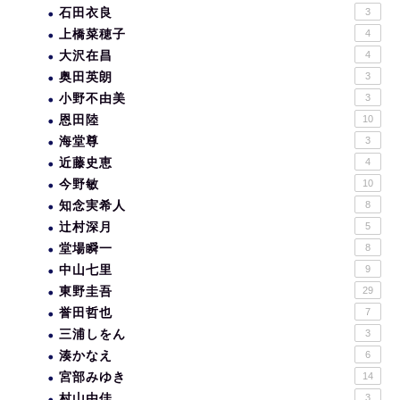
石田衣良
3
上橋菜穂子
4
大沢在昌
4
奥田英朗
3
小野不由美
3
恩田陸
10
海堂尊
3
近藤史恵
4
今野敏
10
知念実希人
8
辻村深月
5
堂場瞬一
8
中山七里
9
東野圭吾
29
誉田哲也
7
三浦しをん
3
湊かなえ
6
宮部みゆき
14
村山由佳
3