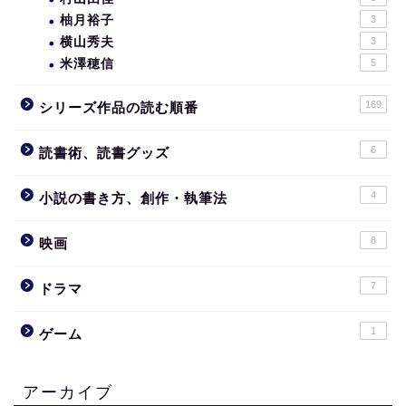
柚月裕子
3
横山秀夫
3
米澤穂信
5
169
シリーズ作品の読む順番
6
読書術、読書グッズ
4
小説の書き方、創作・執筆法
8
映画
7
ドラマ
1
ゲーム
アーカイブ