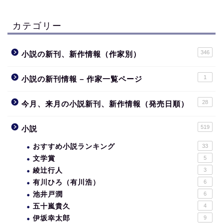
カテゴリー
346
小説の新刊、新作情報（作家別）
1
小説の新刊情報 – 作家一覧ページ
28
今月、来月の小説新刊、新作情報（発売日順）
519
小説
おすすめ小説ランキング
33
文学賞
5
綾辻行人
3
有川ひろ（有川浩）
6
池井戸潤
6
五十嵐貴久
4
伊坂幸太郎
9