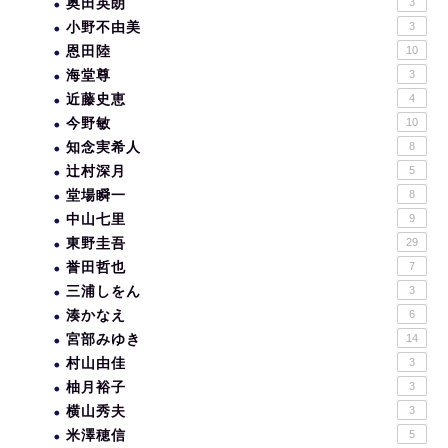
奥田英朗
3
小野不由美
3
恩田陸
10
海堂尊
3
近藤史恵
4
今野敏
10
知念実希人
8
辻村深月
5
堂場瞬一
8
中山七里
9
東野圭吾
29
誉田哲也
7
三浦しをん
3
湊かなえ
6
宮部みゆき
14
村山由佳
3
柚月裕子
3
横山秀夫
3
米澤穂信
5