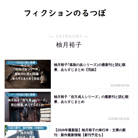
― CATEGORY ―
柚月裕子
シリーズ作品の読む順番
柚月裕子｢孤狼の血シリーズ｣の最新刊と読む順
番、あらすじまとめ【完結】
2020年9月3日
シリーズ作品の読む順番
柚月裕子「佐方貞人シリーズ」の最新刊と読む順
番、あらすじまとめ
2020年5月20日
小説の新刊、新作情報（作家別）
【2026年最新版】柚月裕子の単行本・文庫の新
刊・新作最新情報【新刊予定も】