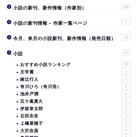
346
小説の新刊、新作情報（作家別）
1
小説の新刊情報 – 作家一覧ページ
28
今月、来月の小説新刊、新作情報（発売日順）
519
小説
おすすめ小説ランキング
33
文学賞
5
綾辻行人
3
有川ひろ（有川浩）
6
池井戸潤
6
五十嵐貴久
4
伊坂幸太郎
9
石田衣良
3
上橋菜穂子
4
大沢在昌
4