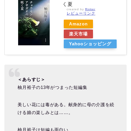
く夏
created by
Rinker
レビューリンク
Amazon
楽天市場
Yahooショッピング
＜あらすじ＞
柚月裕子の13年がつまった短編集
美しい花には毒がある。献身的に母の介護を続
ける娘の楽しみとは……。
柚月裕子は短編も面白い