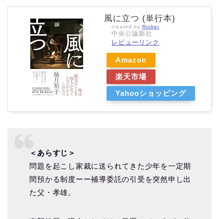
風に立つ (単行本)
created by
Rinker
中央公論新社
レビューリンク
Amazon
楽天市場
Yahooショッピング
＜あらすじ＞
問題を起こし家裁に送られてきた少年を一定期
間預かる制度ーー補導委託の引受を突然申し出
た父・孝雄。