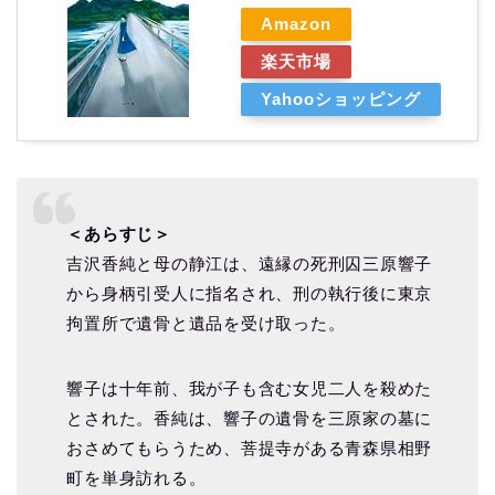
Amazon
楽天市場
Yahooショッピング
＜あらすじ＞
吉沢香純と母の静江は、遠縁の死刑囚三原響子
から身柄引受人に指名され、刑の執行後に東京
拘置所で遺骨と遺品を受け取った。
響子は十年前、我が子も含む女児二人を殺めた
とされた。香純は、響子の遺骨を三原家の墓に
おさめてもらうため、菩提寺がある青森県相野
町を単身訪れる。