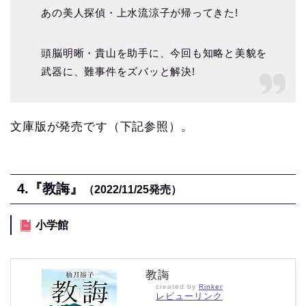
あの美人探偵・上水流涼子が帰ってきた!
頭脳明晰・貴山を助手に、今回も知略と美貌を
武器に、難事件をズバッと解決!
文庫版が発売です（下記参照）。
4.『教誨』
（2022/11/25
発売）
小学館
教誨
created by
Rinker
レビューリンク