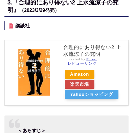
3.『合理的にあり得ない2 上水流涼子の究
明』
（2023/3/29
発売）
講談社
合理的にあり得ない2 上
水流涼子の究明
created by
Rinker
レビューリンク
Amazon
楽天市場
Yahooショッピング
＜あらすじ＞