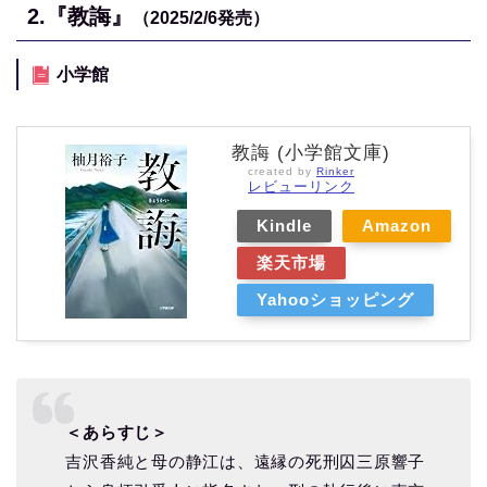
2
.『教誨』
（2025/2/6発売）
小学館
教誨 (小学館文庫)
created by
Rinker
レビューリンク
Kindle
Amazon
楽天市場
Yahooショッピング
＜あらすじ＞
吉沢香純と母の静江は、遠縁の死刑囚三原響子