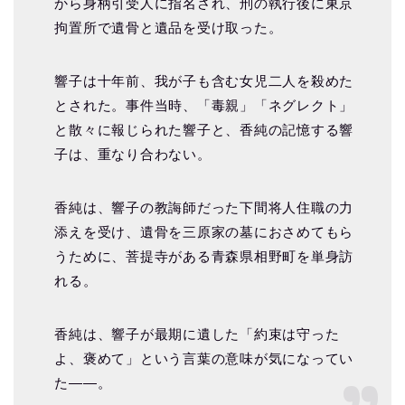
から身柄引受人に指名され、刑の執行後に東京
拘置所で遺骨と遺品を受け取った。
響子は十年前、我が子も含む女児二人を殺めた
とされた。事件当時、「毒親」「ネグレクト」
と散々に報じられた響子と、香純の記憶する響
子は、重なり合わない。
香純は、響子の教誨師だった下間将人住職の力
添えを受け、遺骨を三原家の墓におさめてもら
うために、菩提寺がある青森県相野町を単身訪
れる。
香純は、響子が最期に遺した「約束は守った
よ、褒めて」という言葉の意味が気になってい
た――。