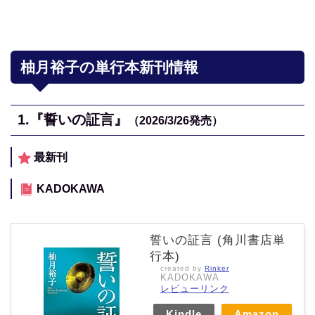
柚月裕子の単行本新刊情報
1.『誓いの証言』
（2026/3/26
発売）
最新刊
KADOKAWA
誓いの証言 (角川書店単
行本)
created by
Rinker
KADOKAWA
レビューリンク
Kindle
Amazon