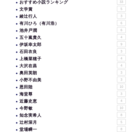
おすすめ小説ランキング
33
文学賞
5
綾辻行人
3
有川ひろ（有川浩）
6
池井戸潤
6
五十嵐貴久
4
伊坂幸太郎
9
石田衣良
3
上橋菜穂子
4
大沢在昌
4
奥田英朗
3
小野不由美
3
恩田陸
10
海堂尊
3
近藤史恵
4
今野敏
10
知念実希人
8
辻村深月
5
堂場瞬一
8