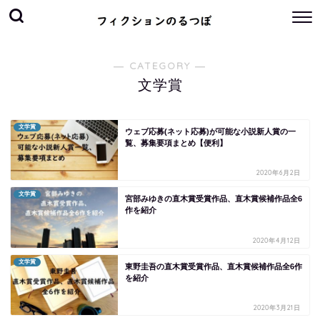
― CATEGORY ―
文学賞
文学賞
ウェブ応募(ネット応募)が可能な小説新人賞の一
覧、募集要項まとめ【便利】
2020年6月2日
文学賞
宮部みゆきの直木賞受賞作品、直木賞候補作品全6
作を紹介
2020年4月12日
文学賞
東野圭吾の直木賞受賞作品、直木賞候補作品全6作
を紹介
2020年3月21日