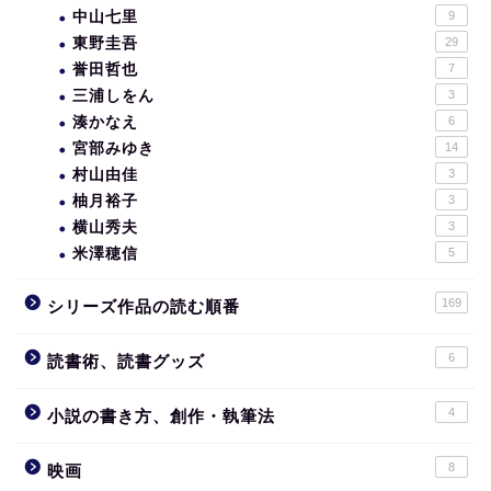
中山七里
9
東野圭吾
29
誉田哲也
7
三浦しをん
3
湊かなえ
6
宮部みゆき
14
村山由佳
3
柚月裕子
3
横山秀夫
3
米澤穂信
5
169
シリーズ作品の読む順番
6
読書術、読書グッズ
4
小説の書き方、創作・執筆法
8
映画