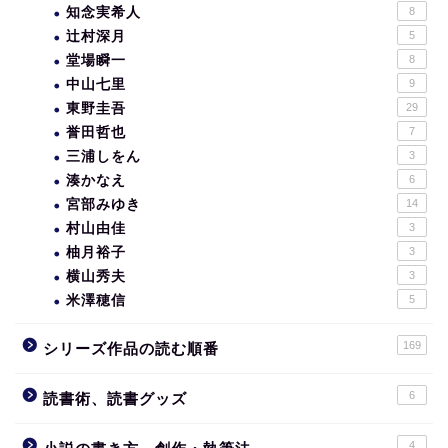
知念実希人
8
辻村深月
5
堂場瞬一
8
中山七里
9
東野圭吾
29
誉田哲也
7
三浦しをん
3
湊かなえ
6
宮部みゆき
14
村山由佳
3
柚月裕子
3
横山秀夫
3
米澤穂信
5
169
シリーズ作品の読む順番
6
読書術、読書グッズ
4