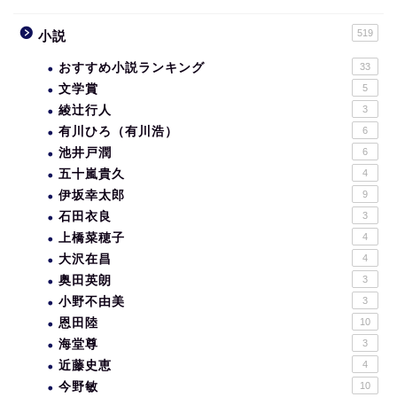
519
小説
おすすめ小説ランキング
33
文学賞
5
綾辻行人
3
有川ひろ（有川浩）
6
池井戸潤
6
五十嵐貴久
4
伊坂幸太郎
9
石田衣良
3
上橋菜穂子
4
大沢在昌
4
奥田英朗
3
小野不由美
3
恩田陸
10
海堂尊
3
近藤史恵
4
今野敏
10