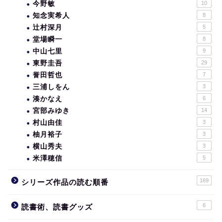
今野敏
10
知念実希人
8
辻村深月
5
堂場瞬一
8
中山七里
9
東野圭吾
29
誉田哲也
7
三浦しをん
3
湊かなえ
6
宮部みゆき
14
村山由佳
3
柚月裕子
3
横山秀夫
3
米澤穂信
5
169
シリーズ作品の読む順番
6
読書術、読書グッズ