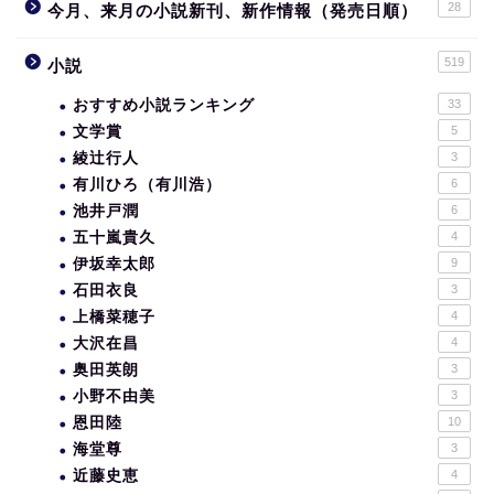
28
今月、来月の小説新刊、新作情報（発売日順）
519
小説
おすすめ小説ランキング
33
文学賞
5
綾辻行人
3
有川ひろ（有川浩）
6
池井戸潤
6
五十嵐貴久
4
伊坂幸太郎
9
石田衣良
3
上橋菜穂子
4
大沢在昌
4
奥田英朗
3
小野不由美
3
恩田陸
10
海堂尊
3
近藤史恵
4