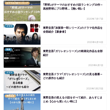
おすすめ小説ランキング
｢野球｣がテーマのおすすめ小説ランキング10作～
高校野球にプロ野球…【熱い戦い】
2020年7月17日
ドラマ
東野圭吾｢加賀恭一郎シリーズ｣のドラマ化作品を
全部紹介【新参者】
2020年6月16日
映画
東野圭吾｢ガリレオシリーズ｣の映画化作品を全部
紹介
2020年6月1日
ドラマ
東野圭吾ドラマ｢ガリレオシリーズ｣の見る順番～
どの原作かも紹介
2020年5月25日
東野圭吾
東野圭吾の笑える小説をすべて紹介、あらすじま
とめ【心から笑いたい時に】