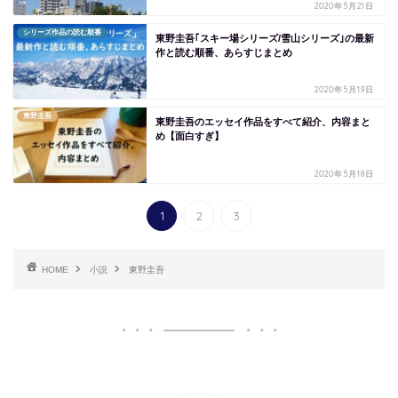
2020年5月21日
シリーズ作品の読む順番
東野圭吾｢スキー場シリーズ/雪山シリーズ｣の最新
作と読む順番、あらすじまとめ
2020年5月19日
東野圭吾
東野圭吾のエッセイ作品をすべて紹介、内容まと
め【面白すぎ】
2020年5月18日
1
2
3
HOME
小説
東野圭吾