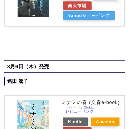
楽天市場
Yahooショッピング
3月6
日（木
）発売
遠田 潤子
ミナミの春 (文春e-book)
created by
Rinker
レビューリンク
Kindle
Amazon