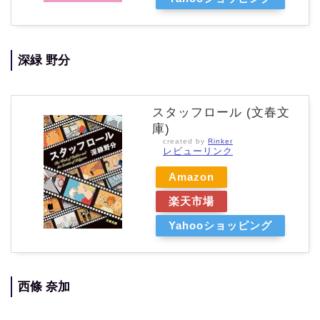
深緑 野分
スタッフロール (文春文
庫)
created by
Rinker
レビューリンク
Amazon
楽天市場
Yahooショッピング
西條 奈加