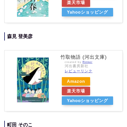
楽天市場
Yahooショッピング
森見 登美彦
竹取物語 (河出文庫)
created by
Rinker
河出書房新社
レビューリンク
Amazon
楽天市場
Yahooショッピング
町田 そのこ