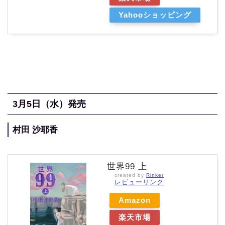
Yahooショッピング
3月5
日（水
）発売
村田 沙耶香
世界99 上
created by
Rinker
レビューリンク
Amazon
楽天市場