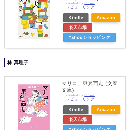
created by
Rinker
レビューリンク
Kindle
Amazon
楽天市場
Yahooショッピング
林 真理子
マリコ、東奔西走 (文春
文庫)
created by
Rinker
レビューリンク
Kindle
Amazon
楽天市場
Yahooショッピング