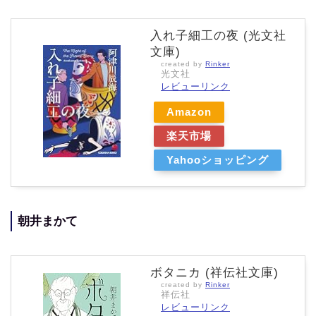
入れ子細工の夜 (光文社
文庫)
created by
Rinker
光文社
レビューリンク
Amazon
楽天市場
Yahooショッピング
朝井まかて
ボタニカ (祥伝社文庫)
created by
Rinker
祥伝社
レビューリンク