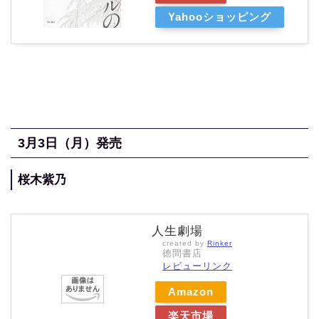
Yahooショッピング
3月3
日（月
）発売
桜木紫乃
人生劇場
created by
Rinker
徳間書店
レビューリンク
Amazon
楽天市場