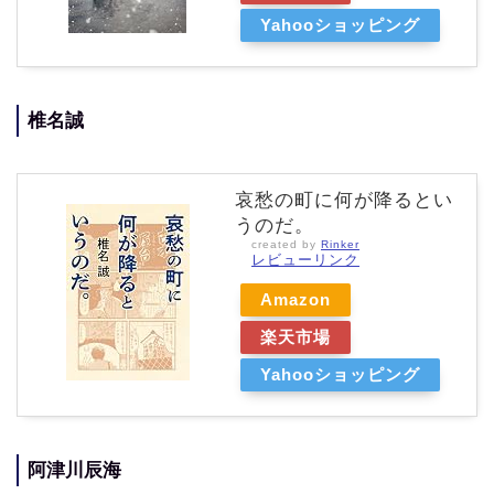
Yahooショッピング
椎名誠
哀愁の町に何が降るとい
うのだ。
created by
Rinker
レビューリンク
Amazon
楽天市場
Yahooショッピング
阿津川辰海