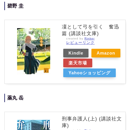
碧野 圭
凜として弓を引く 奮迅
篇 (講談社文庫)
created by
Rinker
レビューリンク
Kindle
Amazon
楽天市場
Yahooショッピング
薬丸 岳
刑事弁護人(上) (講談社文
庫)