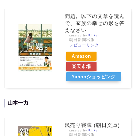
問題。以下の文章を読ん
で、家族の幸せの形を答
えなさい
created by
Rinker
朝日新聞出版
レビューリンク
Amazon
楽天市場
Yahooショッピング
山本一力
銭売り賽蔵 (朝日文庫)
created by
Rinker
朝日新聞出版