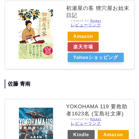
初瀬屋の客 狸穴屋お始末
日記
created by
Rinker
レビューリンク
Amazon
楽天市場
Yahooショッピング
佐藤 青南
YOKOHAMA 119 要救助
者1623名 (宝島社文庫)
created by
Rinker
レビューリンク
Kindle
Amazon