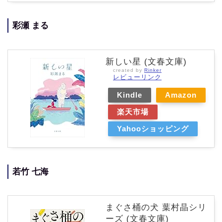
彩瀬 まる
新しい星 (文春文庫)
created by
Rinker
レビューリンク
Kindle
Amazon
楽天市場
Yahooショッピング
若竹 七海
まぐさ桶の犬 葉村晶シリ
ーズ (文春文庫)