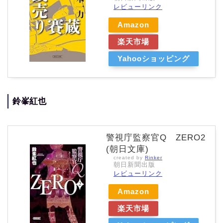
レビューリンク
Amazon
楽天市場
Yahooショッピング
鈴峯紅也
警視庁監察官Q ZERO2
(朝日文庫)
created by
Rinker
朝日新聞出版
レビューリンク
Amazon
楽天市場