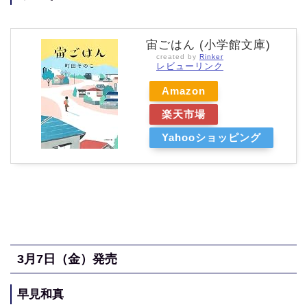
宙ごはん (小学館文庫)
created by
Rinker
レビューリンク
Amazon
楽天市場
Yahooショッピング
3月7
日（金
）発売
早見和真