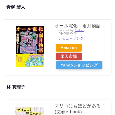
青柳 碧人
オール電化・雨月物語
created by
Rinker
PHP研究所
レビューリンク
Amazon
楽天市場
Yahooショッピング
林 真理子
マリコにもほどがある！
(文春e-book)