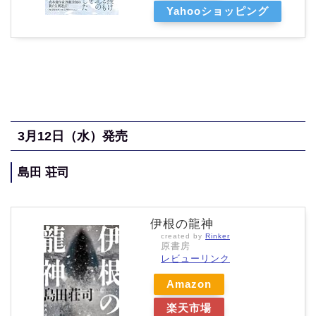
Yahooショッピング
3月12
日（水
）発売
島田 荘司
伊根の龍神
created by
Rinker
原書房
レビューリンク
Amazon
楽天市場