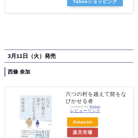
Yahooショッピング
3月11
日（火
）発売
西條 奈加
六つの村を越えて髭をな
びかせる者
created by
Rinker
レビューリンク
Amazon
楽天市場