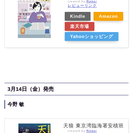
created by
Rinker
レビューリンク
Kindle
Amazon
楽天市場
Yahooショッピング
3月14
日（金
）発売
今野 敏
天狼 東京湾臨海署安積班
created by
Rinker