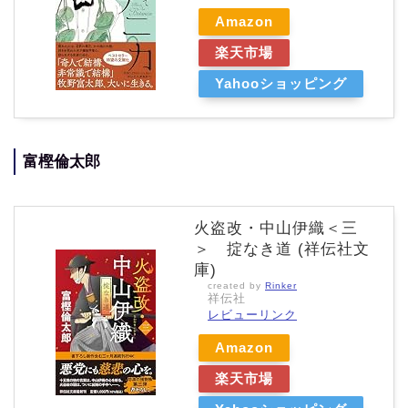
Amazon
楽天市場
Yahooショッピング
富樫倫太郎
火盗改・中山伊織＜三
＞ 掟なき道 (祥伝社文
庫)
created by
Rinker
祥伝社
レビューリンク
Amazon
楽天市場