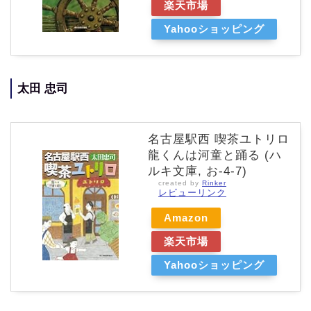
楽天市場
Yahooショッピング
太田 忠司
名古屋駅西 喫茶ユトリロ
龍くんは河童と踊る (ハ
ルキ文庫, お-4-7)
created by
Rinker
レビューリンク
Amazon
楽天市場
Yahooショッピング