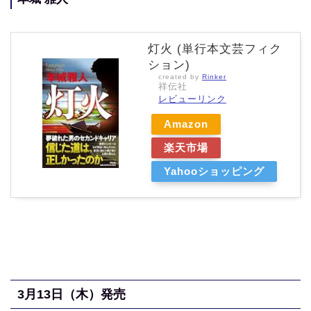
灯火 (単行本文芸フィク
ション)
created by
Rinker
祥伝社
レビューリンク
Amazon
楽天市場
Yahooショッピング
3月13
日（木
）発売