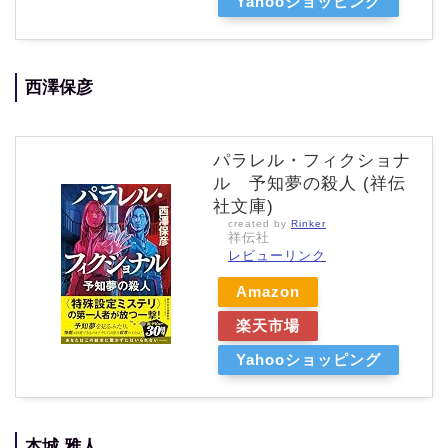
Yahooショッピング
西澤保彦
パラレル・フィクショナ
ル 予知夢の殺人 (祥伝
社文庫)
created by
Rinker
祥伝社
レビューリンク
Amazon
楽天市場
Yahooショッピング
本城 雅人