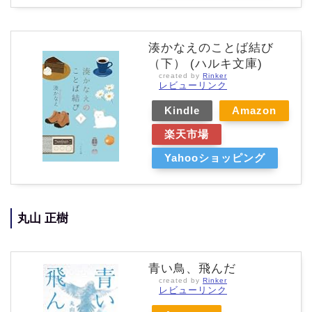
湊かなえのことば結び
（下） (ハルキ文庫)
created by
Rinker
レビューリンク
Kindle
Amazon
楽天市場
Yahooショッピング
丸山 正樹
青い鳥、飛んだ
created by
Rinker
レビューリンク