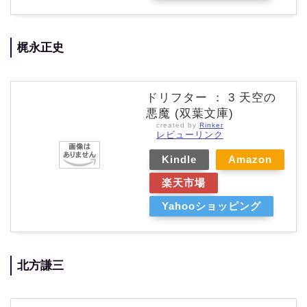
梶永正史
ドリフター ： 3 天空の
悪魔 (双葉文庫)
created by
Rinker
レビューリンク
Kindle
Amazon
楽天市場
Yahooショッピング
北方謙三