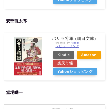
安部龍太郎
バサラ将軍 (朝日文庫)
created by
Rinker
レビューリンク
Kindle
Amazon
楽天市場
Yahooショッピング
堂場瞬一