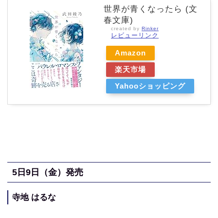
世界が青くなったら (文
春文庫)
created by
Rinker
レビューリンク
Amazon
楽天市場
Yahooショッピング
5
日9日（金
）発売
寺地 はるな