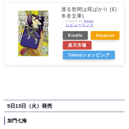
渡る世間は罠ばかり (幻
冬舎文庫)
created by
Rinker
レビューリンク
Kindle
Amazon
楽天市場
Yahooショッピング
5
日13日（火
）発売
加門七海