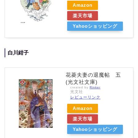
Amazon
楽天市場
Yahooショッピング
白川紺子
花菱夫妻の退魔帖 五
(光文社文庫)
created by
Rinker
光文社
レビューリンク
Amazon
楽天市場
Yahooショッピング