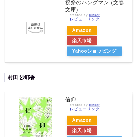
祝祭のハングマン (文春
文庫)
created by
Rinker
レビューリンク
Amazon
楽天市場
Yahooショッピング
村田 沙耶香
信仰
created by
Rinker
レビューリンク
Amazon
楽天市場