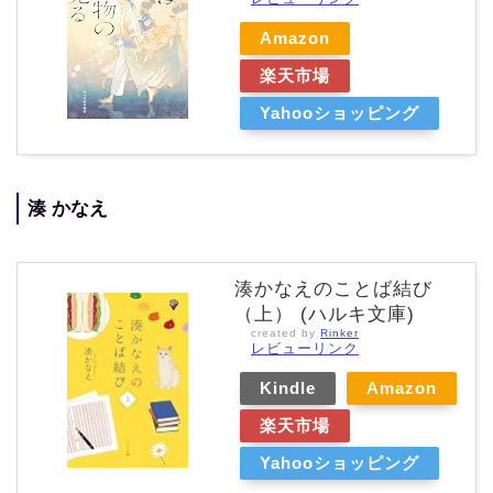
Amazon
楽天市場
Yahooショッピング
湊 かなえ
湊かなえのことば結び
（上） (ハルキ文庫)
created by
Rinker
レビューリンク
Kindle
Amazon
楽天市場
Yahooショッピング