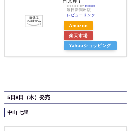
日文庫】
created by
Rinker
毎日新聞出版
レビューリンク
Amazon
楽天市場
Yahooショッピング
5
日8日（木
）発売
中山 七里