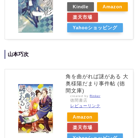
Kindle
Amazon
楽天市場
Yahooショッピング
山本巧次
角を曲がれば謎がある 大
奥様陽だまり事件帖 (徳
間文庫)
created by
Rinker
徳間書店
レビューリンク
Amazon
楽天市場
Yahooショッピング