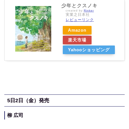
少年とクスノキ
created by
Rinker
実業之日本社
レビューリンク
Amazon
楽天市場
Yahooショッピング
5
日2日（金
）発売
柳 広司