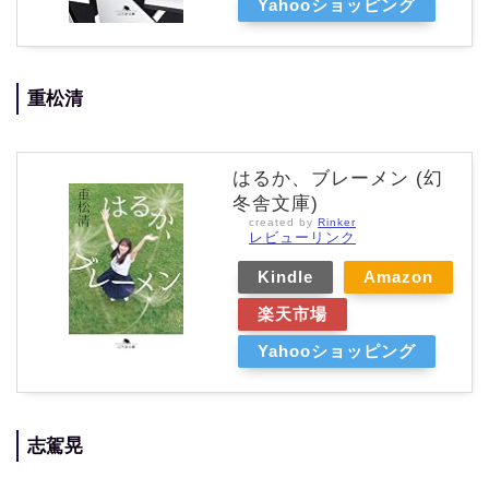
Yahooショッピング
重松清
はるか、ブレーメン (幻
冬舎文庫)
created by
Rinker
レビューリンク
Kindle
Amazon
楽天市場
Yahooショッピング
志駕晃