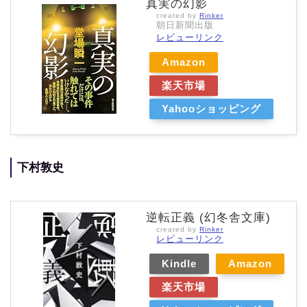
真実の幻影
created by
Rinker
朝日新聞出版
レビューリンク
Amazon
楽天市場
Yahooショッピング
下村敦史
逆転正義 (幻冬舎文庫)
created by
Rinker
レビューリンク
Kindle
Amazon
楽天市場