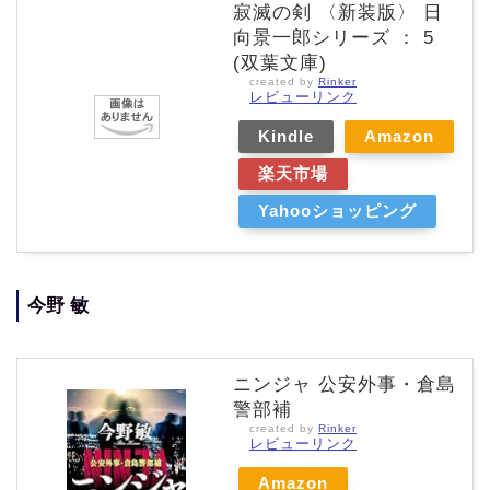
寂滅の剣 〈新装版〉 日
向景一郎シリーズ ： 5
(双葉文庫)
created by
Rinker
レビューリンク
Kindle
Amazon
楽天市場
Yahooショッピング
今野 敏
ニンジャ 公安外事・倉島
警部補
created by
Rinker
レビューリンク
Amazon