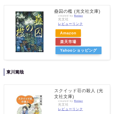
蠱囚の檻 (光文社文庫)
created by
Rinker
光文社
レビューリンク
Amazon
楽天市場
Yahooショッピング
東川篤哉
スクイッド荘の殺人 (光
文社文庫)
created by
Rinker
光文社
レビューリンク