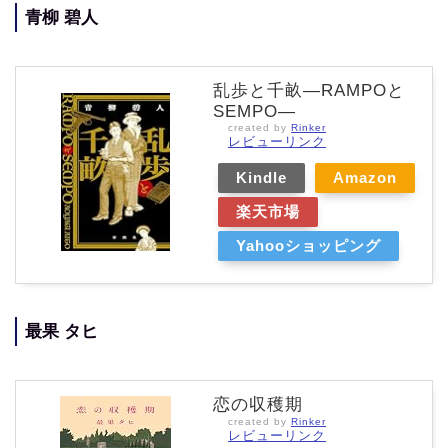
青柳 碧人
乱歩と千畝―RAMPOと
SEMPO―
created by
Rinker
レビューリンク
Kindle
Amazon
楽天市場
Yahooショッピング
最果 タヒ
恋の収穫期
created by
Rinker
レビューリンク