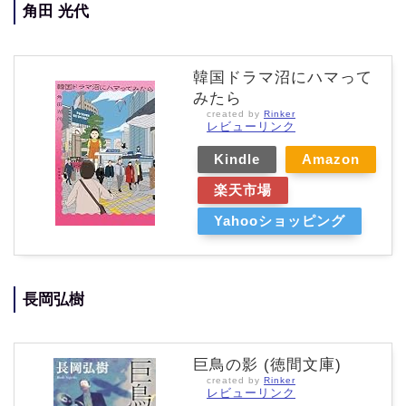
角田 光代
韓国ドラマ沼にハマって
みたら
created by
Rinker
レビューリンク
Kindle
Amazon
楽天市場
Yahooショッピング
長岡弘樹
巨鳥の影 (徳間文庫)
created by
Rinker
レビューリンク