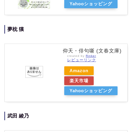
Yahooショッピング
夢枕 獏
仰天・俳句噺 (文春文庫)
created by
Rinker
レビューリンク
Amazon
楽天市場
Yahooショッピング
武田 綾乃