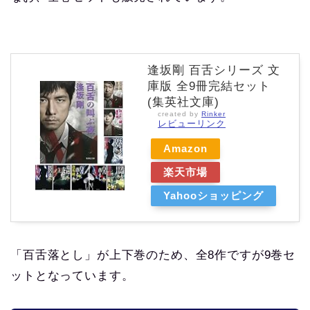
逢坂剛 百舌シリーズ 文
庫版 全9冊完結セット
(集英社文庫)
created by
Rinker
レビューリンク
Amazon
楽天市場
Yahooショッピング
「百舌落とし」が上下巻のため、全8作ですが9巻セ
ットとなっています。