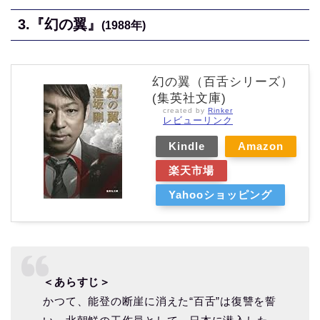
3.『幻の翼』
(1988年)
幻の翼（百舌シリーズ）
(集英社文庫)
created by
Rinker
レビューリンク
Kindle
Amazon
楽天市場
Yahooショッピング
＜あらすじ＞
かつて、能登の断崖に消えた“百舌”は復讐を誓