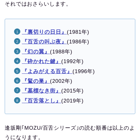
それではおさらいします。
『裏切りの日日』
(1981年)
『百舌の叫ぶ夜』
(1986年)
『幻の翼』
(1988年)
『砕かれた鍵』
(1992年)
『よみがえる百舌』
(1996年)
『鵟の巣』
(2002年)
『墓標なき街』
(2015年)
『百舌落とし』
(2019年)
逢坂剛｢MOZU/百舌シリーズ｣の読む順番は以上のよ
うになります。