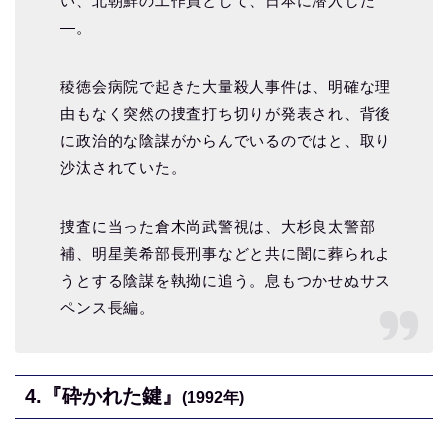
い、北朝鮮の工作員として、日本に潜入した
―。
稜徳会病院で起きた大量殺人事件は、明確な理
由もなく突然の捜査打ち切りが発表され、背後
に政治的な陰謀がからんでいるのではと、取り
沙汰されていた。
捜査に当った倉木尚武警視は、大杉良太警部
補、明星美希部長刑事などと共に闇に葬られよ
うとする陰謀を執拗に追う。息もつかせぬサス
ペンス長編。
4.『砕かれた鍵』
(1992年)