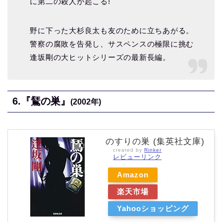
に第二の殺人が起こる!
野に下った大杉良太も友のために立ちあがる。
警察の腐敗を告発し、サスペンスの極限に挑む
逢坂剛の大ヒットシリーズの最新長編。
6.『鵟の巣』
(2002年)
のすりの巣 (集英社文庫)
created by
Rinker
レビューリンク
Amazon
楽天市場
Yahooショッピング