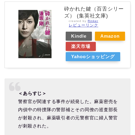
砕かれた鍵（百舌シリー
ズ） (集英社文庫)
created by
Rinker
レビューリンク
Kindle
Amazon
楽天市場
Yahooショッピング
＜あらすじ＞
警察官が関連する事件が続発した。麻薬密売を
内偵中の特捜隊の警部補とその同僚の巡査部長
が射殺され、麻薬吸引者の元警察官に婦人警官
が刺殺された。