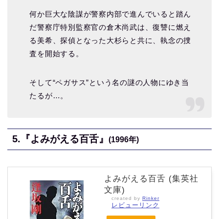
何か巨大な陰謀が警察内部で進んでいると踏ん
だ警察庁特別監察官の倉木尚武は、復讐に燃え
る美希、探偵となった大杉らと共に、執念の捜
査を開始する。
そして“ペガサス”という名の謎の人物にゆき当
たるが…。
5.『よみがえる百舌』
(1996年)
よみがえる百舌 (集英社
文庫)
created by
Rinker
レビューリンク