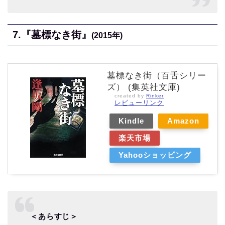
7.『墓標なき街』
(2015年)
墓標なき街（百舌シリー
ズ） (集英社文庫)
created by
Rinker
レビューリンク
Kindle
Amazon
楽天市場
Yahooショッピング
＜あらすじ＞