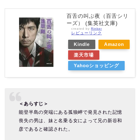
百舌の叫ぶ夜（百舌シリ
ーズ） (集英社文庫)
created by
Rinker
レビューリンク
Kindle
Amazon
楽天市場
Yahooショッピング
＜あらすじ＞
能登半島の突端にある孤狼岬で発見された記憶
喪失の男は、妹と名乗る女によって兄の新谷和
彦であると確認された。