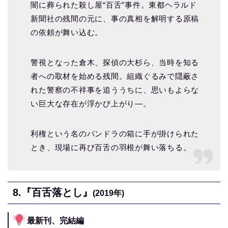
闇に葬られた殺し屋“百舌”事件。東都ヘラルド
新聞社の残間の元に、事の真相を解明する原稿
の依頼が舞い込む。
警視となった倉木、探偵の大杉ら、当時を知る
者への取材を始める残間。組織ぐるみで隠蔽さ
れた警察の不祥事を追ううちに、思いもよらな
い巨大な存在が浮かび上がり―。
利権という名のパンドラの箱に手が掛けられた
とき、現場に再び百舌の羽根が舞い落ちる。
8.『百舌落とし』
(2019年)
最新刊、完結編