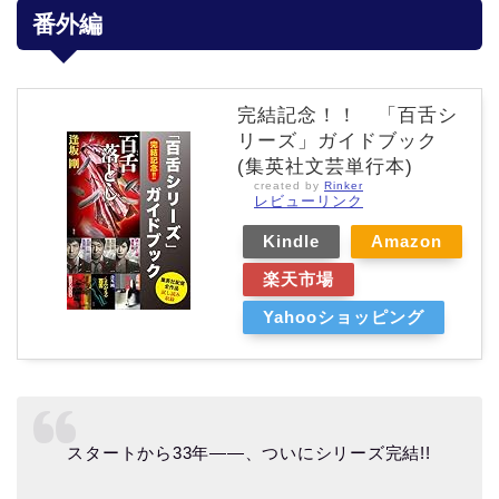
番外編
完結記念！！ 「百舌シ
リーズ」ガイドブック
(集英社文芸単行本)
created by
Rinker
レビューリンク
Kindle
Amazon
楽天市場
Yahooショッピング
スタートから33年――、ついにシリーズ完結!!