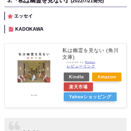
3.
『私は幽霊を見ない』
(2022/7/21
発売)
エッセイ
KADOKAWA
私は幽霊を見ない (角川
文庫)
created by
Rinker
レビューリンク
Kindle
Amazon
楽天市場
Yahooショッピング