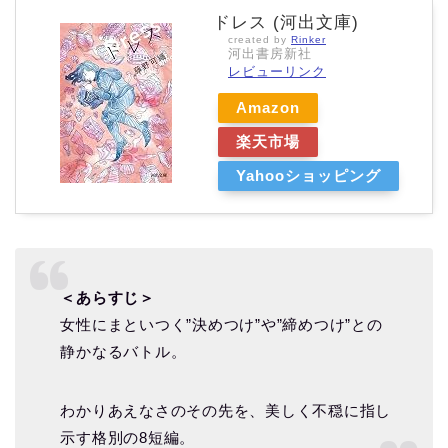
ドレス (河出文庫)
created by
Rinker
河出書房新社
レビューリンク
Amazon
楽天市場
Yahooショッピング
＜あらすじ＞
女性にまといつく”決めつけ”や”締めつけ”との
静かなるバトル。
わかりあえなさのその先を、美しく不穏に指し
示す格別の8短編。