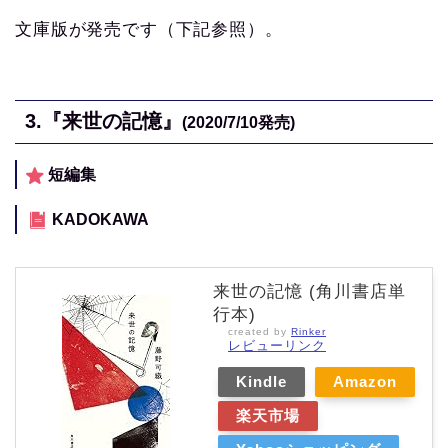
文庫版が発売です（下記参照）。
3.
『来世の記憶』
(2020/7/10
発売)
短編集
KADOKAWA
来世の記憶 (角川書店単
行本)
created by
Rinker
レビューリンク
Kindle
Amazon
楽天市場