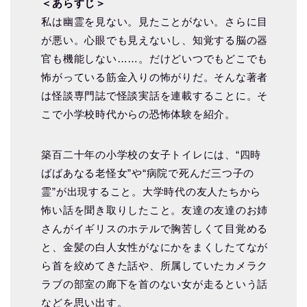
＜あらすじ＞
私は幽霊を見ない。見たことがない。さらに目
が悪い。心眼でも見えないし、知覚する脳の器
官も機能しない……。だけどいつでもどこでも
怖がっている筋金入りの怖がりだ。そんな著者
は怪談専門誌で怪談実話を連載することに。そ
こで小学校時代からの恐怖体験を紹介。
築百二十年の小学校の女子トイレには、“四時
ばばあなる老怪女”や“病院で死んだ三つ子の
霊”が出現すること。大学時代の友人たちから
怖い話を聞き取りしたこと。友達の友達のお姉
さんがイギリスのホテルで胸苦しくて目覚める
と、金髪の白人女性がなにかをまくしたてなが
ら首を絞めてきた話や、所属していたカメラク
ラブの部室の廊下を首のない女が走るという話
などを思い出す。