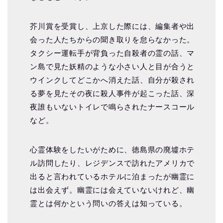
芥川賞を受賞し、上京した際には、編集者や出
会った人たちからの聞き取りを怠らなかった。
タクシー運転手が背負った自殺者の霊の話、マ
ン島で見た妖精のような小さい人と目が合うと
ウインクしてどこかへ消えた話、自分が殺され
る夢を見たその夜に殺人事件が起こった話、深
夜誰もいないトイレで鳴らされたナースコール
など。
心霊体験をしたいがために、徳島県の廃墟ホテ
ル訪問したり、レジデンスで訪れたアメリカで
出ると言われているホテルに泊まったが幽霊に
は出会えず。幽霊には会えていないけれど、幽
霊とは何かという問いの答えは知っている。