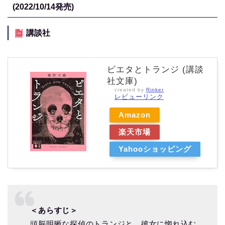
(2022/10/14
発売)
講談社
ピエタとトランジ (講談
社文庫)
created by
Rinker
レビューリンク
Amazon
楽天市場
Yahooショッピング
＜あらすじ＞
頭脳明晰な探偵のトランジと、彼女に惚れ込む