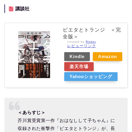
講談社
ピエタとトランジ ＜完
全版＞
created by
Rinker
レビューリンク
Kindle
Amazon
楽天市場
Yahooショッピング
＜あらすじ＞
芥川賞受賞第一作『おはなしして子ちゃん』に
収録された衝撃作「ピエタとトランジ」が、長