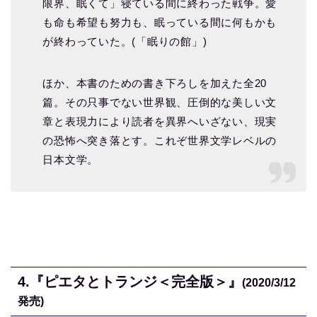
限界、眠くて」寝ている間に終わった戦争。愛
も命も希望も努力も、眠っている間に何もかも
が終わっていた。(「眠りの館」)
ほか、本書のための書き下ろしを加えた全20
篇。その只事でない世界観、圧倒的な美しい文
章と表現力により読者を異界へいざない、現実
の恐怖へ突き落とす。これぞ世界文学レベルの
日本文学。
4.
『ピエタとトランジ＜完全版＞』
(2020/3/12
発売)