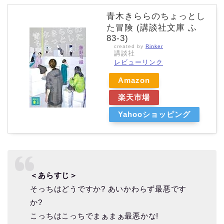
青木きららのちょっとし
た冒険 (講談社文庫 ふ
83-3)
created by
Rinker
講談社
レビューリンク
Amazon
楽天市場
Yahooショッピング
＜あらすじ＞
そっちはどうですか? あいかわらず最悪です
か?
こっちはこっちでまぁまぁ最悪かな!