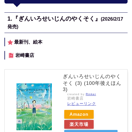
1.
『ぎんいろせいじんのやくそく』
(2026/2/17
発売)
最新刊、絵本
岩崎書店
ぎんいろせいじんのやく
そく (3) (100年後えほん
3)
created by
Rinker
岩崎書店
レビューリンク
Amazon
楽天市場