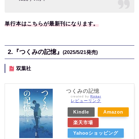
単行本はこちらが最新刊になります。
2.
『つくみの記憶』
(2025/5/21
発売)
双葉社
つくみの記憶
created by
Rinker
レビューリンク
Kindle
Amazon
楽天市場
Yahooショッピング