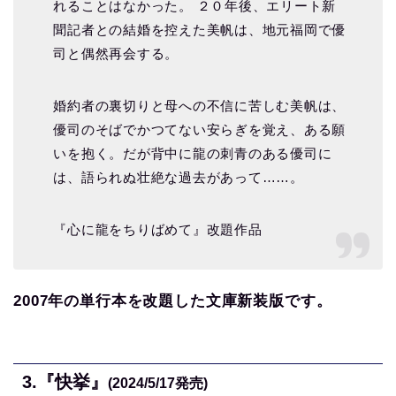
れることはなかった。 ２０年後、エリート新
聞記者との結婚を控えた美帆は、地元福岡で優
司と偶然再会する。
婚約者の裏切りと母への不信に苦しむ美帆は、
優司のそばでかつてない安らぎを覚え、ある願
いを抱く。だが背中に龍の刺青のある優司に
は、語られぬ壮絶な過去があって……。
『心に龍をちりばめて』改題作品
2007年の単行本を改題した文庫新装版です。
3.
『快挙』
(2024/5/17
発売)