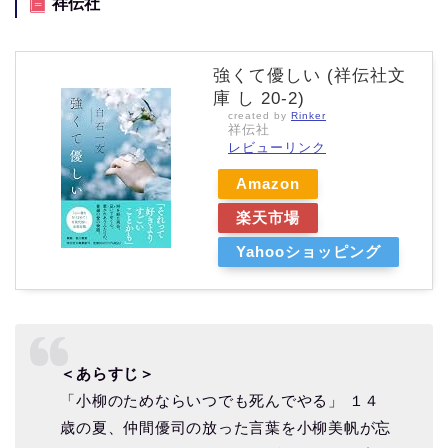
祥伝社
強くて優しい (祥伝社文
庫 し 20-2)
created by
Rinker
祥伝社
レビューリンク
Amazon
楽天市場
Yahooショッピング
＜あらすじ＞
「小柳のためならいつでも死んでやる」 １４
歳の夏、仲間優司の放った言葉を小柳美帆が忘