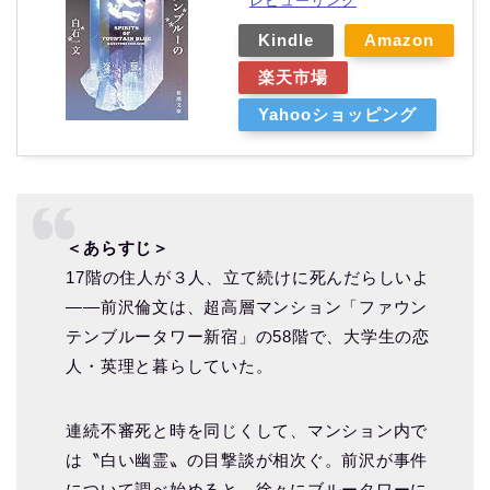
レビューリンク
Kindle
Amazon
楽天市場
Yahooショッピング
＜あらすじ＞
17階の住人が３人、立て続けに死んだらしいよ
――前沢倫文は、超高層マンション「ファウン
テンブルータワー新宿」の58階で、大学生の恋
人・英理と暮らしていた。
連続不審死と時を同じくして、マンション内で
は〝白い幽霊〟の目撃談が相次ぐ。前沢が事件
について調べ始めると、徐々にブルータワーに