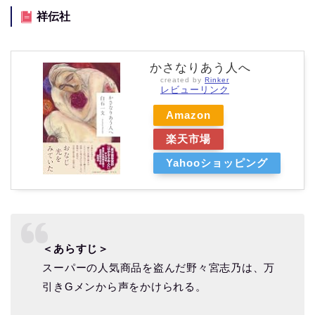
祥伝社
かさなりあう人へ
created by
Rinker
レビューリンク
Amazon
楽天市場
Yahooショッピング
＜あらすじ＞
スーパーの人気商品を盗んだ野々宮志乃は、万
引きGメンから声をかけられる。