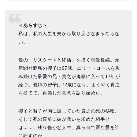
＜あらすじ＞
私は、私の人生を夫から取り戻さなきゃならな
い。
愛の「リスタートと終活」を描く恋愛長編。元
新聞社勤務の櫻子は67歳。エリートコースを歩
み続けた最愛の兄・貴之が鬼籍に入って17年が
経つ。義姉の智子は72歳になり、ようやく貴之
を捨てて、再婚した真意を語り始めた。
櫻子と智子が胸に隠していた貴之の死の秘密、
そして死の直前に彼が救いを求めた相手と
は……。残り僅かな人生、真っ当で歪な愛を誰
に託すのか。