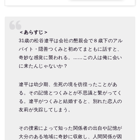
＜あらすじ＞
31歳の松谷遼平は会社の懇親会で８歳下のアル
バイト・隠善つくみと初めてまともに話すと、
奇妙な感覚に襲われる。……この人は俺に会い
に来たんじゃないか？
遼平は幼少期、生死の境を彷徨ったことがあ
る。その記憶とつくみとが不思議と繫がってく
る。遼平がつくみと結婚すると、別れた恋人の
友莉が失踪してしまう。
その捜索によって知った関係者の出自や記憶が
大分のある地域に奇妙に収斂し、人間関係が因