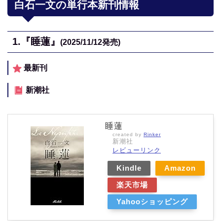
白石一文の単行本新刊情報
1.
『睡蓮』
(2025/11/12
発売)
最新刊
新潮社
睡蓮
created by
Rinker
新潮社
レビューリンク
Kindle
Amazon
楽天市場
Yahooショッピング