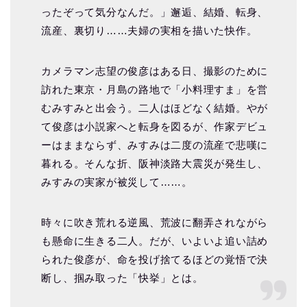
ったぞって気分なんだ。」邂逅、結婚、転身、
流産、裏切り……夫婦の実相を描いた快作。
カメラマン志望の俊彦はある日、撮影のために
訪れた東京・月島の路地で「小料理すま」を営
むみすみと出会う。二人はほどなく結婚。やが
て俊彦は小説家へと転身を図るが、作家デビュ
ーはままならず、みすみは二度の流産で悲嘆に
暮れる。そんな折、阪神淡路大震災が発生し、
みすみの実家が被災して……。
時々に吹き荒れる逆風、荒波に翻弄されながら
も懸命に生きる二人。だが、いよいよ追い詰め
られた俊彦が、命を投げ捨てるほどの覚悟で決
断し、掴み取った「快挙」とは。