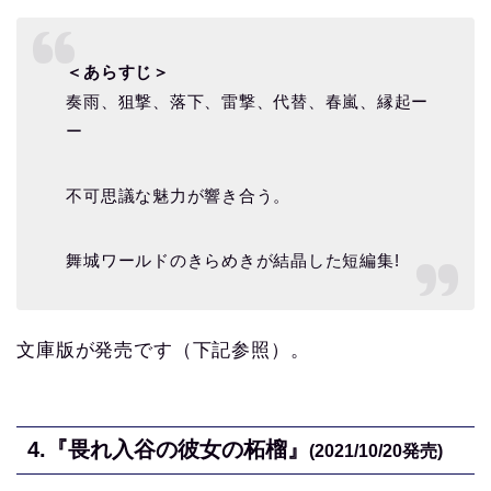
＜あらすじ＞
奏雨、狙撃、落下、雷撃、代替、春嵐、縁起ー
ー
不可思議な魅力が響き合う。
舞城ワールドのきらめきが結晶した短編集!
文庫版が発売です（下記参照）。
4.
『畏れ入谷の彼女の柘榴』
(2021/10/20
発売)