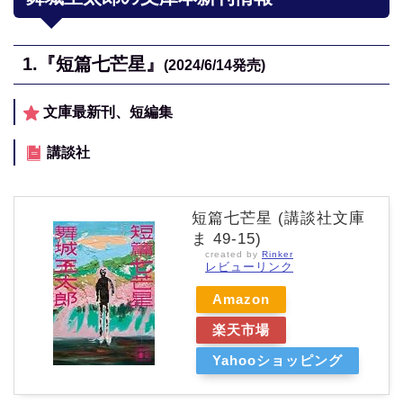
1.
『短篇七芒星』
(2024/6/14
発売)
文庫最新刊、短編集
講談社
短篇七芒星 (講談社文庫
ま 49-15)
created by
Rinker
レビューリンク
Amazon
楽天市場
Yahooショッピング