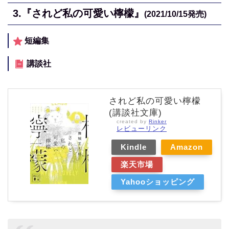
3.
『されど私の可愛い檸檬』
(2021/10/15
発売)
短編集
講談社
されど私の可愛い檸檬
(講談社文庫)
created by
Rinker
レビューリンク
Kindle
Amazon
楽天市場
Yahooショッピング