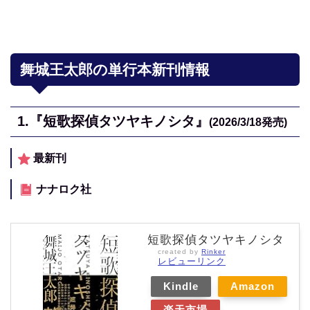
舞城王太郎の単行本新刊情報
1.
『短歌探偵タツヤキノシタ』
(2026/3/18
発売)
最新刊
ナナロク社
短歌探偵タツヤキノシタ
created by
Rinker
レビューリンク
Kindle
Amazon
楽天市場