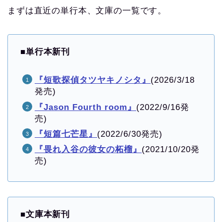
まずは直近の単行本、文庫の一覧です。
■
単行本新刊
『短歌探偵タツヤキノシタ』
(2026/3/18
発売)
『Jason Fourth room』
(2022/9/16発
売)
『短篇七芒星』
(2022/6/30発売)
『畏れ入谷の彼女の柘榴』
(2021/10/20発
売)
■
文庫本新刊