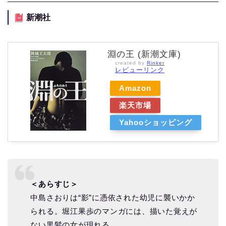
新潮社
淵の王 (新潮文庫)
created by
Rinker
レビューリンク
Amazon
楽天市場
Yahooショッピング
＜あらすじ＞
中島さおりは“影”に憑依された幼児に襲いかか
られる。堀江果歩のマンガには、描いた覚えが
ない黒髪の女が現れる。