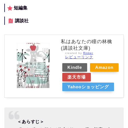
短編集
講談社
私はあなたの瞳の林檎
(講談社文庫)
created by
Rinker
レビューリンク
Kindle
Amazon
楽天市場
Yahooショッピング
＜あらすじ＞