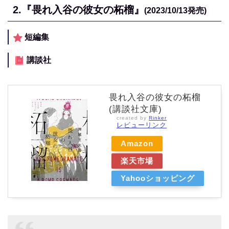
2.
『畏れ入谷の彼女の柘榴』
(2023/10/13
発売)
短編集
講談社
畏れ入谷の彼女の柘榴
(講談社文庫)
created by
Rinker
レビューリンク
Amazon
楽天市場
Yahooショッピング