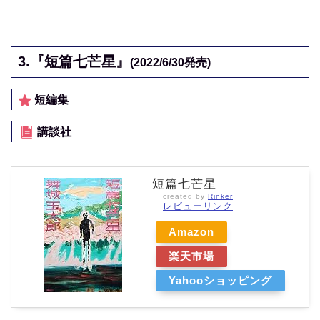
3.
『短篇七芒星』
(2022/6/30
発売)
短編集
講談社
短篇七芒星
created by
Rinker
レビューリンク
Amazon
楽天市場
Yahooショッピング