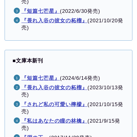
売)
『短篇七芒星』
(2022/6/30発売)
『畏れ入谷の彼女の柘榴』
(2021/10/20発
売)
■
文庫本新刊
『短篇七芒星』
(2024/6/14発売)
『畏れ入谷の彼女の柘榴』
(2023/10/13発
売)
『されど私の可愛い檸檬』
(2021/10/15発
売)
『私はあなたの瞳の林檎』
(2021/9/15発
売)