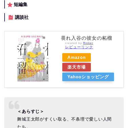
短編集
講談社
畏れ入谷の彼女の柘榴
created by
Rinker
レビューリンク
Amazon
楽天市場
Yahooショッピング
＜あらすじ＞
舞城王太郎がすくい取る、不条理で愛しい人間
たち。