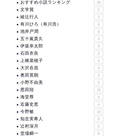
おすすめ小説ランキング
33
文学賞
5
綾辻行人
3
有川ひろ（有川浩）
6
池井戸潤
6
五十嵐貴久
4
伊坂幸太郎
9
石田衣良
3
上橋菜穂子
4
大沢在昌
4
奥田英朗
3
小野不由美
3
恩田陸
10
海堂尊
3
近藤史恵
4
今野敏
10
知念実希人
8
辻村深月
5
堂場瞬一
8