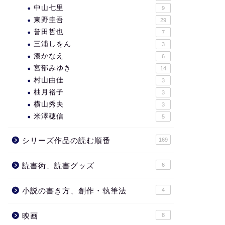
中山七里
9
東野圭吾
29
誉田哲也
7
三浦しをん
3
湊かなえ
6
宮部みゆき
14
村山由佳
3
柚月裕子
3
横山秀夫
3
米澤穂信
5
シリーズ作品の読む順番
169
読書術、読書グッズ
6
小説の書き方、創作・執筆法
4
映画
8