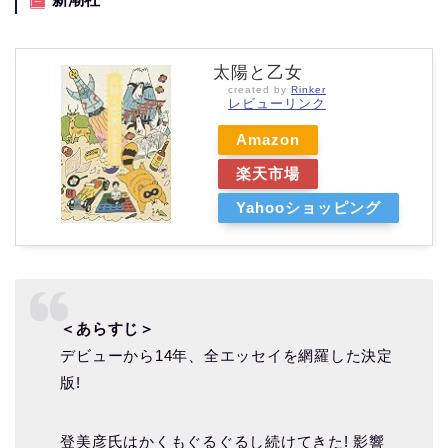
太陽と乙女
created by
Rinker
レビューリンク
Amazon
楽天市場
Yahooショッピング
＜あらすじ＞
デビューから14年、全エッセイを網羅した決定
版!
登美彦氏はかくもぐるぐるし続けてきた! 影響