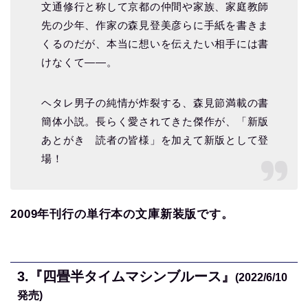
文通修行と称して京都の仲間や家族、家庭教師
先の少年、作家の森見登美彦らに手紙を書きま
くるのだが、本当に想いを伝えたい相手には書
けなくて――。
ヘタレ男子の純情が炸裂する、森見節満載の書
簡体小説。長らく愛されてきた傑作が、「新版
あとがき 読者の皆様」を加えて新版として登
場！
2009年刊行の単行本の文庫新装版です。
3.『四畳半タイムマシンブルース』
(2022/6/10
発売)