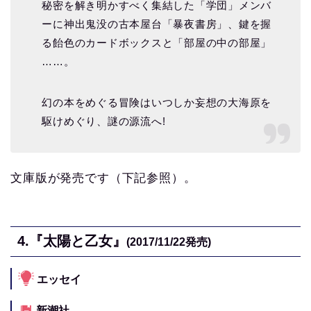
秘密を解き明かすべく集結した「学団」メンバ
ーに神出鬼没の古本屋台「暴夜書房」、鍵を握
る飴色のカードボックスと「部屋の中の部屋」
……。
幻の本をめぐる冒険はいつしか妄想の大海原を
駆けめぐり、謎の源流へ!
文庫版が発売です（下記参照）。
4.
『太陽と乙女』
(2017/11/22発売)
エッセイ
新潮社