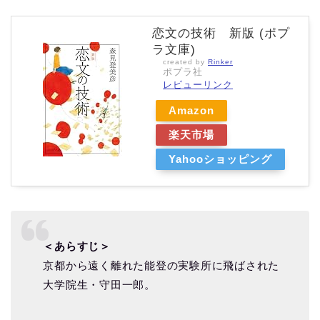
恋文の技術 新版 (ポプ
ラ文庫)
created by
Rinker
ポプラ社
レビューリンク
Amazon
楽天市場
Yahooショッピング
＜あらすじ＞
京都から遠く離れた能登の実験所に飛ばされた
大学院生・守田一郎。