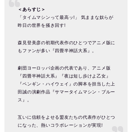
＜あらすじ＞
「タイムマシンって最高ッ!」 気ままな奴らが
昨日の世界を掻き回す!
森見登美彦の初期代表作のひとつでアニメ版に
もファンが多い『四畳半神話大系』。
劇団ヨーロッパ企画の代表であり、アニメ版
『四畳半神話大系』『夜は短し歩けよ乙女』
『ペンギン・ハイウェイ』の脚本を担当した上
田誠の演劇作品『サマータイムマシン・ブルー
ス』。
互いに信頼をよせる盟友たちの代表作がひとつ
になった、熱いコラボレーションが実現!