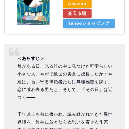
Amazon
楽天市場
Yahooショッピング
＜あらすじ＞
翁がある日、光る竹の中に見つけた可愛らしい
小さな人。やがて絶世の美女に成長したかぐや
姫は、言い寄る求婚者たちに無理難題を課す。
恋に破れ去る男たち、そして、「その日」は近
づく――
千年以上も前に書かれ、読み継がれてきた異世
界譚を、竹林に並々ならぬ思いを寄せる作家・