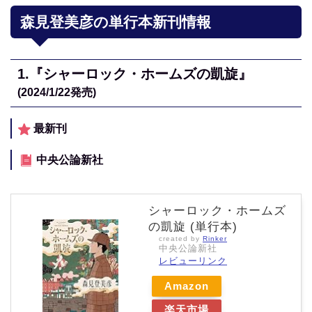
森見登美彦の単行本新刊情報
1.『シャーロック・ホームズの凱旋』
(2024/1/22
発売)
最新刊
中央公論新社
シャーロック・ホームズ
の凱旋 (単行本)
created by
Rinker
中央公論新社
レビューリンク
Amazon
楽天市場