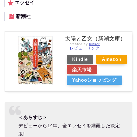
エッセイ
新潮社
太陽と乙女（新潮文庫）
created by
Rinker
レビューリンク
Kindle
Amazon
楽天市場
Yahooショッピング
＜あらすじ＞
デビューから14年、全エッセイを網羅した決定
版!