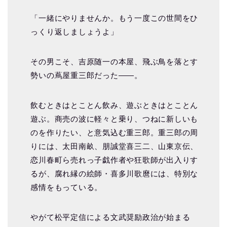
「一緒にやりませんか。もう一度この世間をひ
っくり返しましょうよ」
その男こそ、吉原随一の本屋、飛ぶ鳥を落とす
勢いの蔦屋重三郎だった――。
飲むときはとことん飲み、遊ぶときはとことん
遊ぶ。商売の波に軽々と乗り、つねに新しいも
のを作りたい、と意気込む重三郎。重三郎の周
りには、太田南畝、朋誠堂喜三二、山東京伝、
恋川春町ら売れっ子戯作者や狂歌師が出入りす
るが、腐れ縁の絵師・喜多川歌麿には、特別な
感情をもっている。
やがて松平定信による文武奨励政治が始まる