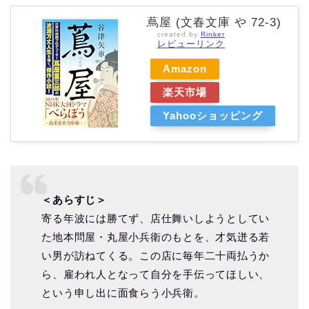
蔦屋 (文春文庫 や 72-3)
created by
Rinker
レビューリンク
Amazon
楽天市場
Yahooショッピング
＜あらすじ＞
寄る年波には勝てず、店仕舞いしようとしてい
た地本問屋・丸屋小兵衛のもとを、才気迸る若
い男が訪ねてくる。この店に毎年二十両払うか
ら、雇われ人となって自分を手伝ってほしい、
という申し出に面食らう小兵衛。