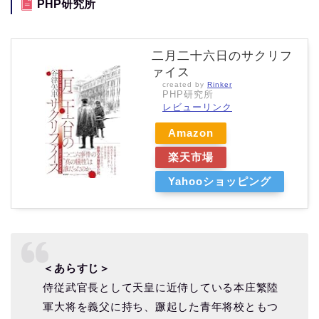
PHP研究所
二月二十六日のサクリフ
ァイス
created by
Rinker
PHP研究所
レビューリンク
Amazon
楽天市場
Yahooショッピング
＜あらすじ＞
侍従武官長として天皇に近侍している本庄繁陸
軍大将を義父に持ち、蹶起した青年将校ともつ