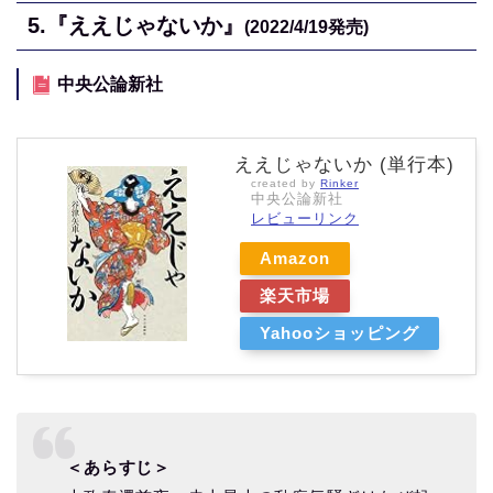
5.
『ええじゃないか』
(2022/4/19
発売)
中央公論新社
ええじゃないか (単行本)
created by
Rinker
中央公論新社
レビューリンク
Amazon
楽天市場
Yahooショッピング
＜あらすじ＞