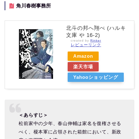
角川春樹事務所
北斗の邦へ翔べ (ハルキ
文庫 や 16-2)
created by
Rinker
レビューリンク
Amazon
楽天市場
Yahooショッピング
＜あらすじ＞
松前家中の少年、春山伸輔は家名を復権させる
べく、榎本軍に占領された箱館において、新政