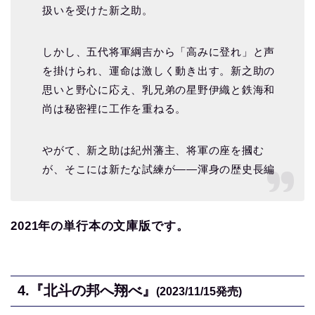
扱いを受けた新之助。
しかし、五代将軍綱吉から「高みに登れ」と声
を掛けられ、運命は激しく動き出す。新之助の
思いと野心に応え、乳兄弟の星野伊織と鉄海和
尚は秘密裡に工作を重ねる。
やがて、新之助は紀州藩主、将軍の座を摑む
が、そこには新たな試練が――渾身の歴史長編
2021年の単行本の文庫版です。
4.
『北斗の邦へ翔べ』
(2023/11/15
発売)