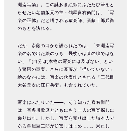
洲斎写楽」。この謎多き絵師にふたたび筆をと
らせたい老舗版元の主・鶴屋喜右衛門は、「写
楽の正体」だと噂される猿楽師、斎藤十郎兵衛
のもとを訪れる。
だが、斎藤の口から語られたのは、「東洲斎写
楽の名で出た絵のうち、幾枚かは某の絵ではな
い」「(自分は)本物の写楽には及ばない」とい
う驚愕の事実。さらに斎藤が「描いていない」
絵のなかには、写楽の代表作とされる「三代目
大谷鬼次の江戸兵衛」も含まれていた。
写楽はふたりいた――。そう知った喜右衛門
は、喜多川歌麿とともにもう一人の写楽探しに
乗り出す。しかし、写楽を売り出した張本人で
ある蔦屋重三郎が妨害しはじめ……。果たし