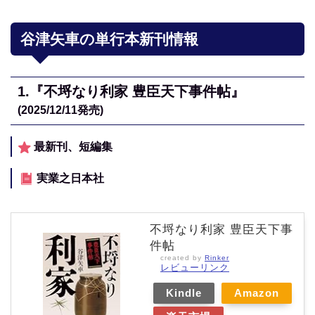
谷津矢車の単行本新刊情報
1.
『不埒なり利家 豊臣天下事件帖』
(2025/12/11
発売)
最新刊、短編集
実業之日本社
不埒なり利家 豊臣天下事
件帖
created by
Rinker
レビューリンク
Kindle
Amazon