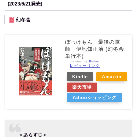
(2023/6/21
発売)
幻冬舎
ぼっけもん 最後の軍
師 伊地知正治 (幻冬舎
単行本)
created by
Rinker
レビューリンク
Kindle
Amazon
楽天市場
Yahooショッピング
＜あらすじ＞