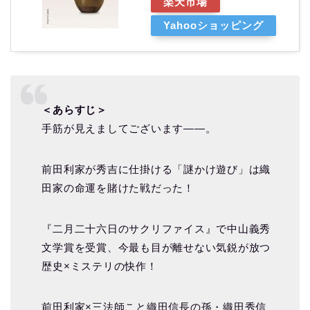
楽天市場
Yahooショッピング
＜あらすじ＞
手筋が見えましてございます――。
前田利家が秀吉に仕掛ける「謎かけ遊び」は織
田家の命運を賭けた戦だった！
『二月二十六日のサクリファイス』で中山義秀
文学賞を受賞、今最も目が離せない気鋭が放つ
歴史×ミステリの快作！
前田利家×三法師こと織田信長の孫・織田秀信