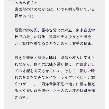
＜あらすじ＞
廉太郎の頭のなかには、いつも鳴り響いている
音があった――
最愛の姉の死、厳格な父との対立、東京音楽学
校での厳しい競争、孤高の天才少女との出会
い、旋律を奏でることをためらう右手の秘密。
若き音楽家・瀧廉太郎は、恩師や友人に支えら
れながら、数々の試練を乗り越え、作曲家とし
ての才能を開花させていく。そして、新しい時
代の音楽を夢みてドイツ・ライプツィヒへと旅
立つが……。「西洋音楽不毛の地」に種を植え
るべく短い命を燃やした一人の天才の軌跡を描
き出す。