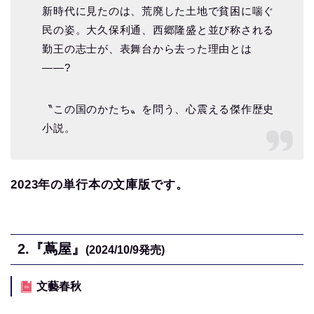
新時代に見たのは、荒廃した土地で貧困に喘ぐ
民の姿。大久保利通、西郷隆盛と並び称される
勤王の志士が、表舞台から去った理由とは
――?
〝この国のかたち〟を問う、心震える傑作歴史
小説。
2023年の単行本の文庫版です。
2.
『蔦屋』
(2024/10/9
発売)
文藝春秋