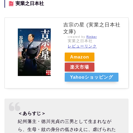
実業之日本社
吉宗の星 (実業之日本社
文庫)
created by
Rinker
実業之日本社
レビューリンク
Amazon
楽天市場
Yahooショッピング
＜あらすじ＞
紀州藩主・徳川光貞の三男として生まれなが
ら、生母・紋の身分の低さゆえに、虐げられた