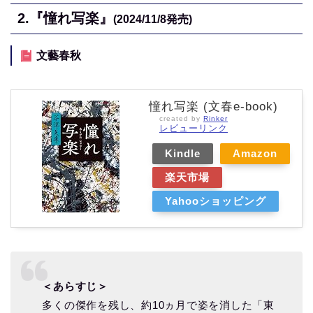
2.
『憧れ写楽』
(2024/11/8
発売)
文藝春秋
憧れ写楽 (文春e-book)
created by
Rinker
レビューリンク
Kindle
Amazon
楽天市場
Yahooショッピング
＜あらすじ＞
多くの傑作を残し、約10ヵ月で姿を消した「東