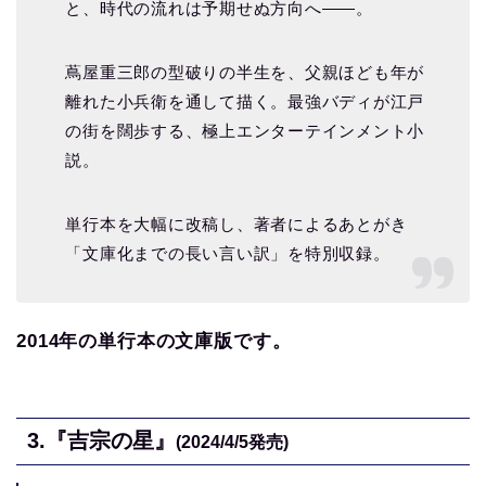
と、時代の流れは予期せぬ方向へ――。
蔦屋重三郎の型破りの半生を、父親ほども年が
離れた小兵衛を通して描く。最強バディが江戸
の街を闊歩する、極上エンターテインメント小
説。
単行本を大幅に改稿し、著者によるあとがき
「文庫化までの長い言い訳」を特別収録。
2014年の単行本の文庫版です。
3.
『吉宗の星』
(2024/4/5
発売)