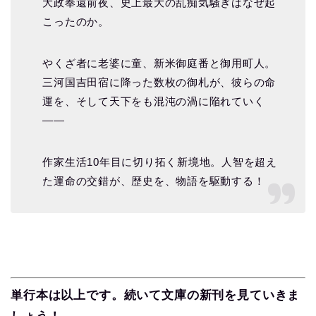
大政奉還前夜、史上最大の乱痴気騒ぎはなぜ起
こったのか。
やくざ者に老婆に童、新米御庭番と御用町人。
三河国吉田宿に降った数枚の御札が、彼らの命
運を、そして天下をも混沌の渦に陥れていく
――
作家生活10年目に切り拓く新境地。人智を超え
た運命の交錯が、歴史を、物語を駆動する！
単行本は以上です。続いて文庫の新刊を見ていきま