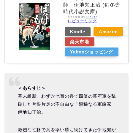
師 伊地知正治 (幻冬舎
時代小説文庫)
created by
Rinker
レビューリンク
Kindle
Amazon
楽天市場
Yahooショッピング
＜あらすじ＞
幕末維新。わずか七百の兵で四倍の幕府軍を撃
破した片眼片足の不自由な「類稀なる軍略家」
伊地知正治。
激烈な性格で兵を率い勝ち続けてきた伊地知が