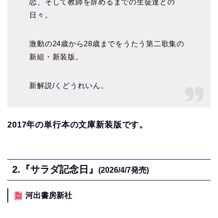
恋、そして教師を辞めるまでの生徒達との
日々。
激動の24歳から28歳までをうたう第二歌集の
新組・新装版。
新解説/くどうれいん。
2017年の単行本の文庫新装版です。
2.
『サラダ記念日』
(2026/4/7
発売)
河出書房新社