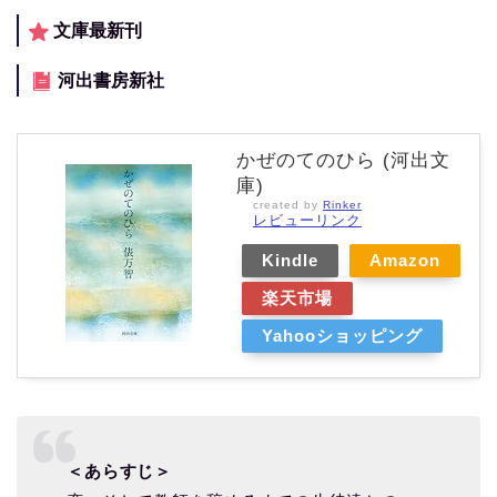
文庫最新刊
河出書房新社
かぜのてのひら (河出文
庫)
created by
Rinker
レビューリンク
Kindle
Amazon
楽天市場
Yahooショッピング
＜あらすじ＞