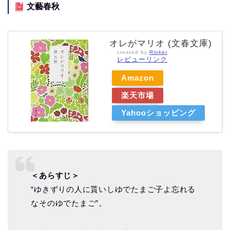
文藝春秋
オレがマリオ (文春文庫)
created by
Rinker
レビューリンク
Amazon
楽天市場
Yahooショッピング
＜あらすじ＞
“ゆきずりの人に貰いしゆでたまご子よ忘れる
なそのゆでたまご”。