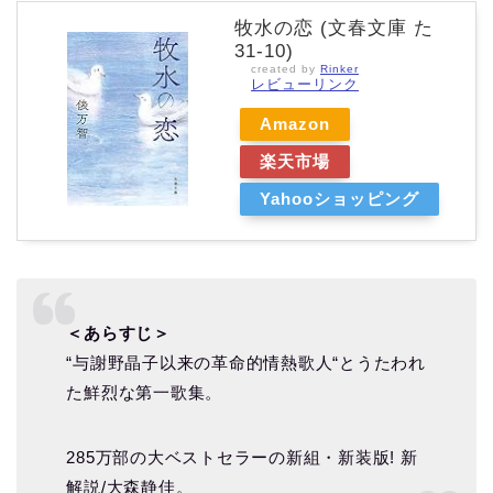
牧水の恋 (文春文庫 た
31-10)
created by
Rinker
レビューリンク
Amazon
楽天市場
Yahooショッピング
＜あらすじ＞
“与謝野晶子以来の革命的情熱歌人“とうたわれ
た鮮烈な第一歌集。
285万部の大ベストセラーの新組・新装版! 新
解説/大森静佳。