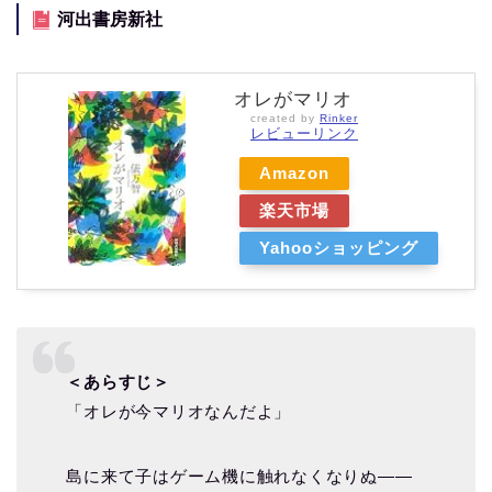
河出書房新社
オレがマリオ
created by
Rinker
レビューリンク
Amazon
楽天市場
Yahooショッピング
＜あらすじ＞
「オレが今マリオなんだよ」
島に来て子はゲーム機に触れなくなりぬ――