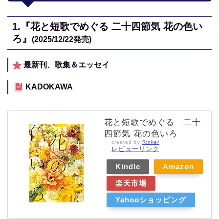
1.
『花と短歌でめぐる 二十四節気 花の色い
ろ』
(2025/12/22
発売)
最新刊、歌集＆エッセイ
KADOKAWA
花と短歌でめぐる 二十
四節気 花の色いろ
created by
Rinker
レビューリンク
Kindle
Amazon
楽天市場
Yahooショッピング