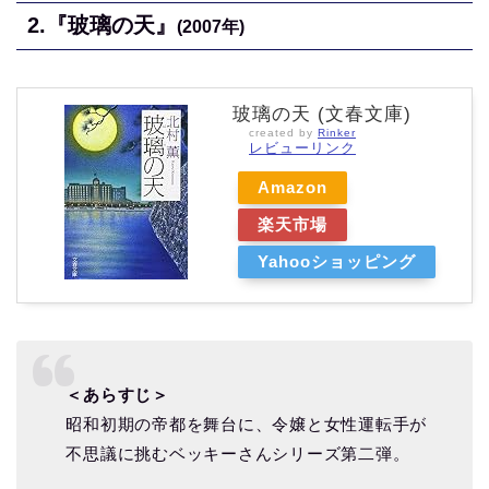
2.
『玻璃の天』
(2007年)
玻璃の天 (文春文庫)
created by
Rinker
レビューリンク
Amazon
楽天市場
Yahooショッピング
＜あらすじ＞
昭和初期の帝都を舞台に、令嬢と女性運転手が
不思議に挑むベッキーさんシリーズ第二弾。