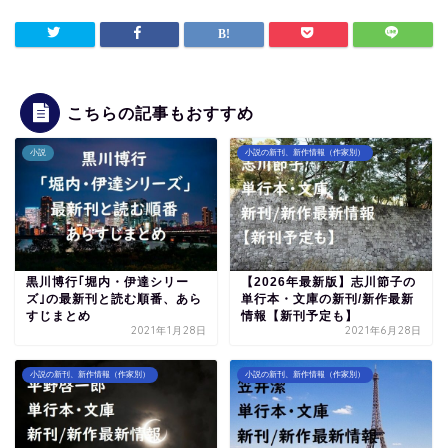
こちらの記事もおすすめ
小説
小説の新刊、新作情報（作家別）
黒川博行｢堀内・伊達シリー
【2026年最新版】志川節子の
ズ｣の最新刊と読む順番、あら
単行本・文庫の新刊/新作最新
すじまとめ
情報【新刊予定も】
2021年1月28日
2021年6月28日
小説の新刊、新作情報（作家別）
小説の新刊、新作情報（作家別）