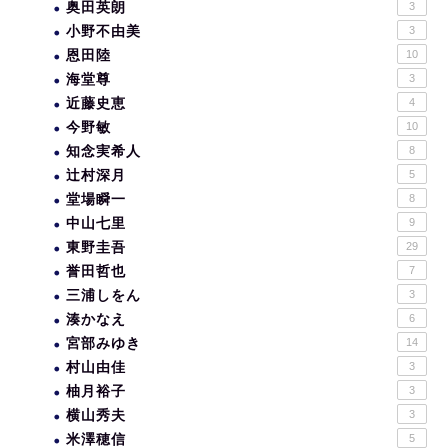
奥田英朗
3
小野不由美
3
恩田陸
10
海堂尊
3
近藤史恵
4
今野敏
10
知念実希人
8
辻村深月
5
堂場瞬一
8
中山七里
9
東野圭吾
29
誉田哲也
7
三浦しをん
3
湊かなえ
6
宮部みゆき
14
村山由佳
3
柚月裕子
3
横山秀夫
3
米澤穂信
5