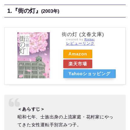
1.
『街の灯』
(2003
年)
街の灯 (文春文庫)
created by
Rinker
レビューリンク
Amazon
楽天市場
Yahooショッピング
＜あらすじ＞
昭和七年、士族出身の上流家庭・花村家にやっ
てきた女性運転手別宮みつ子。