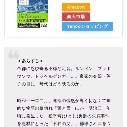
Amazon
楽天市場
Yahooショッピング
＜あらすじ＞
帝都に忍び寄る不穏な足音。ルンペン、ブッポ
ウソウ、ドッペルゲンガー…。良家の令嬢・英
子の目に、時代はどう映るのか。
昭和十一年二月、運命の偶然が導く切なくて劇
的な物語の幕切れ「鷺と雪」ほか、明治三十年
頃に発生した、松平斉(ひとし)男爵の失踪事件
を題材にとった「不在の父」、補導され口をつ