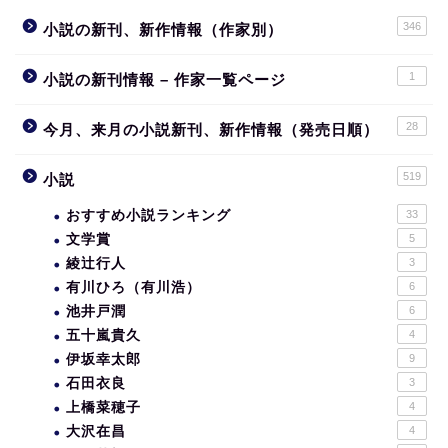
346
小説の新刊、新作情報（作家別）
1
小説の新刊情報 – 作家一覧ページ
28
今月、来月の小説新刊、新作情報（発売日順）
519
小説
おすすめ小説ランキング
33
文学賞
5
綾辻行人
3
有川ひろ（有川浩）
6
池井戸潤
6
五十嵐貴久
4
伊坂幸太郎
9
石田衣良
3
上橋菜穂子
4
大沢在昌
4