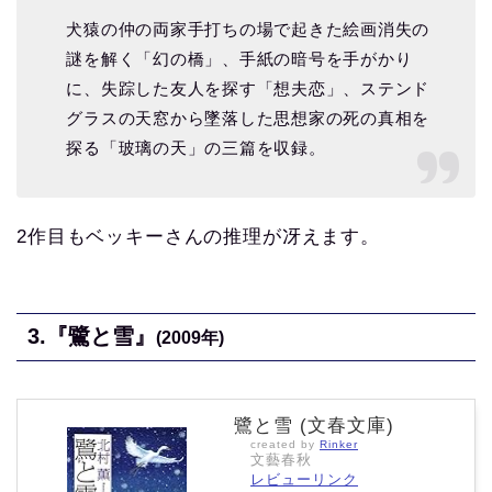
犬猿の仲の両家手打ちの場で起きた絵画消失の
謎を解く「幻の橋」、手紙の暗号を手がかり
に、失踪した友人を探す「想夫恋」、ステンド
グラスの天窓から墜落した思想家の死の真相を
探る「玻璃の天」の三篇を収録。
2作目もベッキーさんの推理が冴えます。
3.
『鷺と雪』
(2009年)
鷺と雪 (文春文庫)
created by
Rinker
文藝春秋
レビューリンク