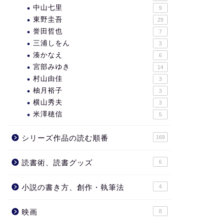
中山七里
9
東野圭吾
29
誉田哲也
7
三浦しをん
3
湊かなえ
6
宮部みゆき
14
村山由佳
3
柚月裕子
3
横山秀夫
3
米澤穂信
5
シリーズ作品の読む順番
169
読書術、読書グッズ
6
小説の書き方、創作・執筆法
4
映画
8