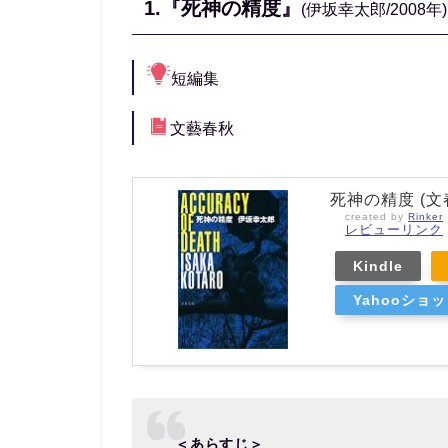
1.『死神の精度』
(伊坂幸太郎/2008年)
短編集
文藝春秋
死神の精度 (文
created by
Rinker
レビューリンク
Kindle
Yahooショ
＜あらすじ＞