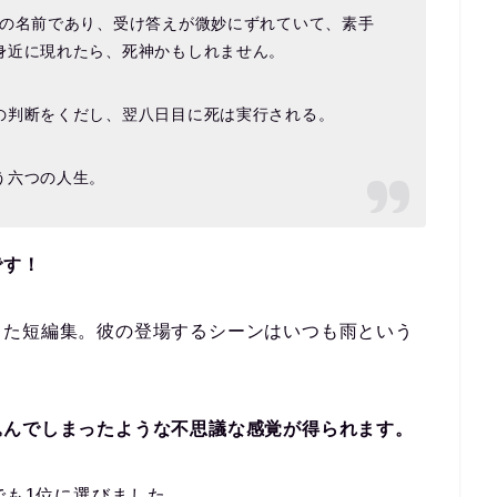
市の名前であり、受け答えが微妙にずれていて、素手
身近に現れたら、死神かもしれません。
の判断をくだし、翌八日目に死は実行される。
う六つの人生。
です！
した短編集。彼の登場するシーンはいつも雨という
込んでしまったような不思議な感覚が得られます。
でも1位に選びました。