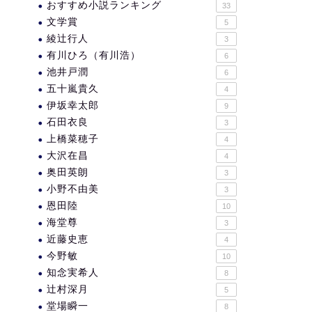
おすすめ小説ランキング
33
文学賞
5
綾辻行人
3
有川ひろ（有川浩）
6
池井戸潤
6
五十嵐貴久
4
伊坂幸太郎
9
石田衣良
3
上橋菜穂子
4
大沢在昌
4
奥田英朗
3
小野不由美
3
恩田陸
10
海堂尊
3
近藤史恵
4
今野敏
10
知念実希人
8
辻村深月
5
堂場瞬一
8