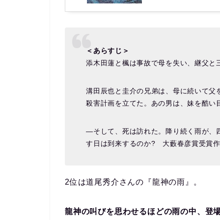
＜あらすじ＞
添木田蓮と楓は事故で母を失い、継父と
溝田辰也と圭介の兄弟は、母に続いて父
殺害計画を立てた。あの男は、妹を酷い
―そして、死は訪れた。降り続く雨が、
す日は到来するのか? 大藪春彦賞受賞
2位は道尾秀介さんの『龍神の雨』。
龍神の叫びを思わせるほどの雨の中、登