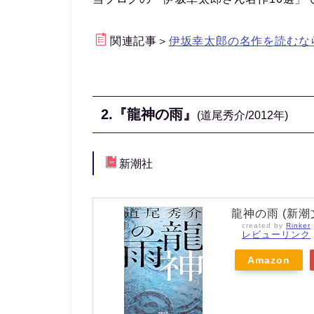
関連記事＞
伊坂幸太郎の名作を読むな
2.『龍神の雨』
(道尾秀介/2012年)
新潮社
龍神の雨 (新潮
created by
Rinker
レビューリンク
Amazon