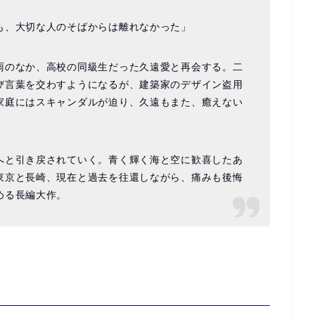
も、大切な人のそばからは離れなかった」
雨のなか、高校の同級生だった久遠愛と再会する。二
び言葉を交わすようになるが、建築家のデザイン盗用
家庭にはスキャンダルが迫り、久遠もまた、癒えない
へと引き戻されていく。青く輝く海と空に歓喜したあ
東京と長崎、現在と過去を往還しながら、痛みも後悔
める長編大作。