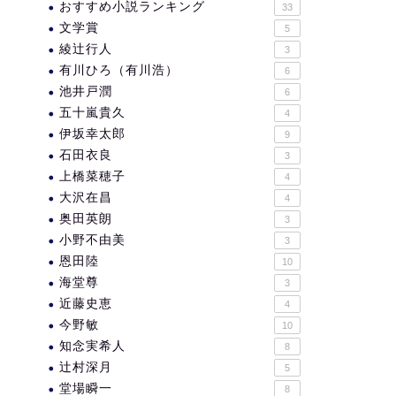
おすすめ小説ランキング
33
文学賞
5
綾辻行人
3
有川ひろ（有川浩）
6
池井戸潤
6
五十嵐貴久
4
伊坂幸太郎
9
石田衣良
3
上橋菜穂子
4
大沢在昌
4
奥田英朗
3
小野不由美
3
恩田陸
10
海堂尊
3
近藤史恵
4
今野敏
10
知念実希人
8
辻村深月
5
堂場瞬一
8