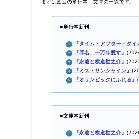
まずは直近の単行本、文庫の一覧です。
■
単行本新刊
『タイム・アフター・タイ
『罪名、一万年愛す』
(202
『永遠と横道世之介』
(202
『ミス・サンシャイン』
(2
『オリンピックにふれる』
■
文庫本新刊
『永遠と横道世之介』
(202