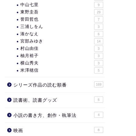
中山七里
9
東野圭吾
29
誉田哲也
7
三浦しをん
3
湊かなえ
6
宮部みゆき
14
村山由佳
3
柚月裕子
3
横山秀夫
3
米澤穂信
5
シリーズ作品の読む順番
169
読書術、読書グッズ
6
小説の書き方、創作・執筆法
4
映画
8